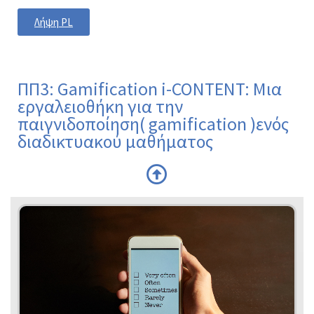
Λήψη PL
ΠΠ3: Gamification i-CONTENT: Μια
εργαλειοθήκη για την
παιγνιδοποίηση( gamification )ενός
διαδικτυακού μαθήματος