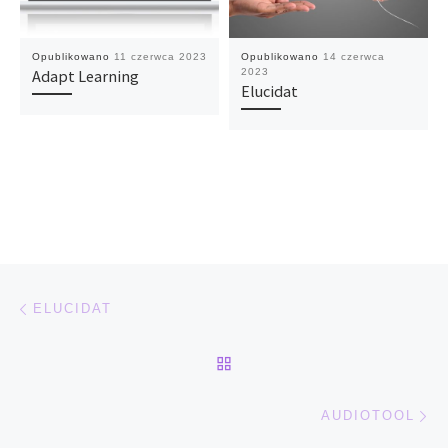
Opublikowano
11 czerwca 2023
Opublikowano
14 czerwca
Adapt Learning
2023
Elucidat
Nawigacja wpisu
Poprzedni wpis
ELUCIDAT
POWRÓT DO LISTY POS
Na
AUDIOTOOL