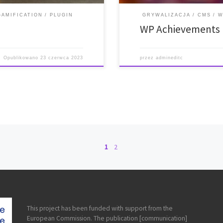
GAMIFICATION
PLUGIN
GRYWALIZACJA
CMS
W
WP Achievements
Opublikowano
23 czerwca 2023
przez
admineditc
1
2
This project has been funded with support from the
European Commission. The publication [communication]