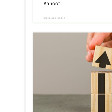
Kahoot!
przez
admineditc
* Krótki opis * Funkcje * Wytyczne dotyczące instalacj
internetowa i link do pobrania * Wygenerowane treś
platformami LMS i CMS * Krótki opis: What is Level up
block which a teacher can add to a […]