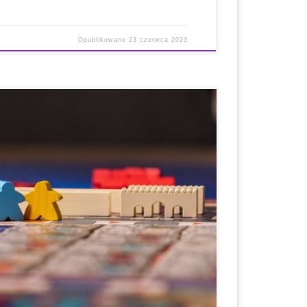
Opublikowano
23 czerwca 2023
 strona internetowa i link do pobrania * Oficjalna
rania * Wygenerowane treści i kompatybilność z
pis: WPAchievements to wtyczka WordPress, która
użytkowników i zwiększenie interaktywności