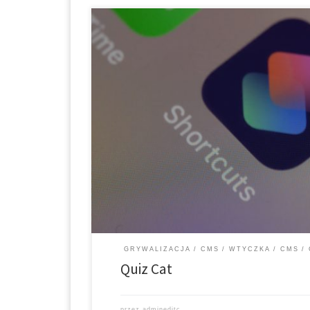
* Krótki opis * Funkcje * Wytyczne dotyczące instalacj
internetowa i link do pobrania * Wygenerowane treś
platformami LMS i CMS * Krótki opis: Quiz Cat to na
prostych i wciągających quizów stron zaprojektowan
Przygotowanie testu […]
GRYWALIZACJA
CMS
WTYCZKA
CMS
Quiz Cat
przez
admineditc