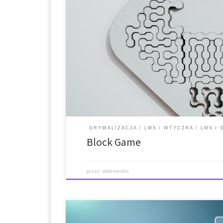
* Krótki opis * Funkcje * Wytyczne dotyczące instalacj
internetowa i link do pobrania * Wygenerowane treś
platformami LMS i CMS * Krótki opis: The goal of the
gamification techniques to the Moodle platform in a
GRYWALIZACJA
LMS
WTYCZKA
LMS
Block Game
przez
admineditc