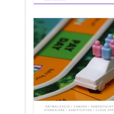
* Krótki opis * Funkcje * Wytyczne dotyczące instalacj
internetowa i link do pobrania * Wygenerowane treś
platformami LMS i CMS * Krótki opis: Kahoot! is a ga
makes it easy to create, share, and play learning ga
GRYWALIZACJA
CHMURA
SAMODZIELN
STANDALONE
GAMIFICATION
CLOUD APP