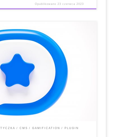
Opublikowano
23 czerwca 2023
dotyczące instalacji i obsługi * Oficjalna strona
 Wygenerowane treści i kompatybilność z
opis: GamiPress to darmowa wtyczka WordPress do
ji. Umożliwia dodawanie do stron internetowych
TYCZKA
CMS
GAMIFICATION
PLUGIN