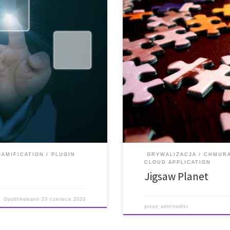
i i obsługi * Oficjalna strona
* Krótki opis * Funkcje * Wytyczne 
ci i kompatybilność z
internetowa i link do pobrania *
a, za pośrednictwem której
platformami LMS i CMS * Krótki op
arby”, które uczniowie zdobyli w
darmowe cyfrowe puzzle, które
z przeglądarką […]
GAMIFICATION
PLUGIN
GRYWALIZACJA
CHMUR
CLOUD APPLICATION
Jigsaw Planet
Opublikowano
23 czerwca 2023
przez
admineditc