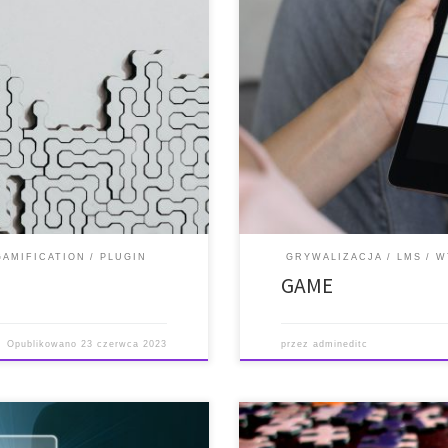
i i obsługi * Oficjalna strona
* Krótki opis * Funkcje * Wytyczne 
ci i kompatybilność z
internetowa i link do pobrania *
 Block Game plugin is to apply
platformami LMS i CMS * Krótki o
 […]
wejściowe z quizu, słownika lub 
GAMIFICATION
PLUGIN
GRYWALIZACJA
LMS
W
GAME
Opublikowano
23 czerwca 2023
przez
admineditc