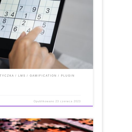
dotyczące instalacji i obsługi * Oficjalna strona
 Wygenerowane treści i kompatybilność z
pis: GAME to wtyczka Moodle, która pozyskuje dane
pytań i automatycznie przekształca je w […]
TYCZKA
LMS
GAMIFICATION
PLUGIN
Opublikowano
23 czerwca 2023