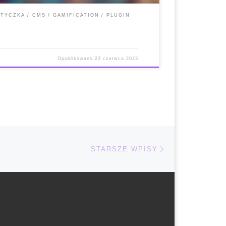
TYCZKA
CMS
GAMIFICATION
PLUGIN
Opublikowano
23 czerwca 2023
Starsze wpisy
STARSZE WPISY