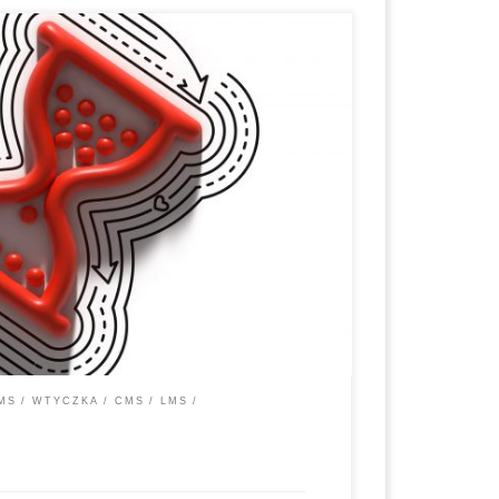
dotyczące instalacji i obsługi * Oficjalna strona
 Wygenerowane treści i kompatybilność z
pis: HD Quiz to bardzo łatwa w użyciu wtyczka do
ich na dowolnej stronie. HD […]
MS
WTYCZKA
CMS
LMS