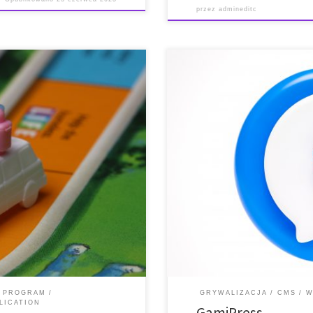
przez
admineditc
* Krótki opis * Funkcje * Wytyczne 
i i obsługi * Oficjalna strona
internetowa i link do pobrania *
ci i kompatybilność z
platformami LMS i CMS * Krótki 
me-based learning platform that
dodawania elementów grywalizac
mes or […]
funkcji typowych dla gier, […]
Y PROGRAM
GRYWALIZACJA
CMS
W
LICATION
GamiPress