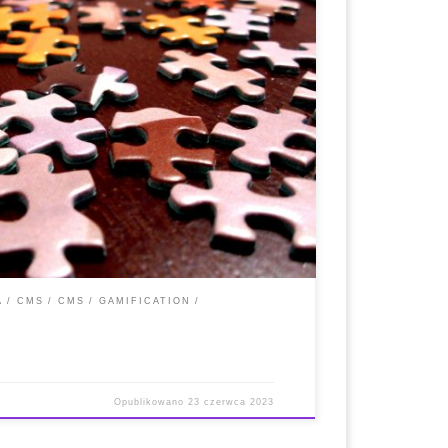
dotyczące instalacji i obsługi * Oficjalna strona
 Wygenerowane treści i kompatybilność z
is: Jigsaw Planet to strona internetowa zawierająca
 można układać za pomocą dowolnego urządzenia
A
CMS
CMS
GAMIFICATION
Opublikowano
23 czerwca 2023