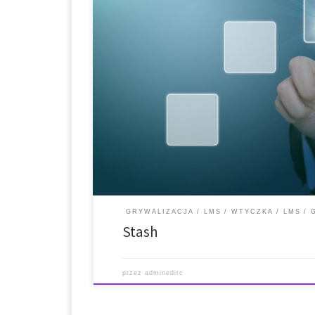
* Krótki opis * Funkcje * Wytyczne dotyczące instalacj
internetowa i link do pobrania * Wygenerowane treś
platformami LMS i CMS * Krótki opis: Jest to wtyczk
tworzony jest element, w którym są wyświetlane „sk
[…]
GRYWALIZACJA
LMS
WTYCZKA
LMS
Stash
przez
admineditc