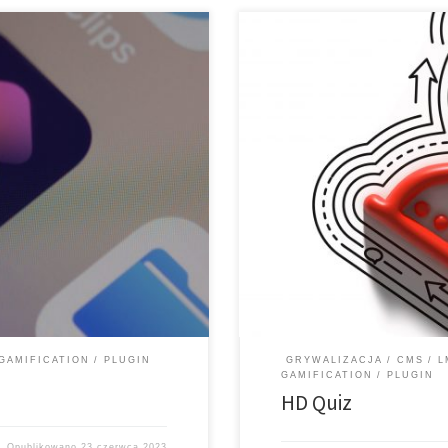
i i obsługi * Oficjalna strona
* Krótki opis * Funkcje * Wytyczne 
ci i kompatybilność z
internetowa i link do pobrania *
jprostszy sposób na tworzenie
platformami LMS i CMS * Krótki o
ych przy użyciu WordPress.
tworzenia quizów i publikowania 
GAMIFICATION
PLUGIN
GRYWALIZACJA
CMS
L
GAMIFICATION
PLUGIN
HD Quiz
Opublikowano
23 czerwca 2023