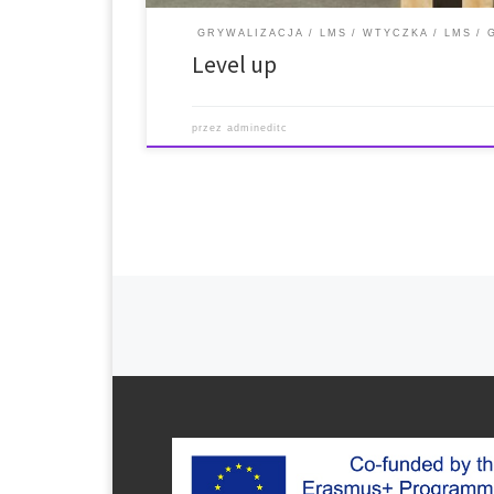
GRYWALIZACJA
LMS
WTYCZKA
LMS
Level up
przez
admineditc
Nawigacja po wpisach