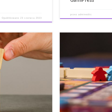
przez
admineditc
Opublikowano
23 czerwca 2023
* Krótki opis * Funkcje * Oficjalna
i i obsługi * Oficjalna strona
strona internetowa i link do pob
ci i kompatybilność z
platformami LMS i CMS * Krótki o
! ? Level up! is a customizable
umożliwia poprawę doświadczeń 
treści, a także ułatwia […]