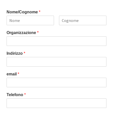
Nome/Cognome
*
N
C
o
o
Organizzazione
*
m
g
e
n
o
m
e
Indirizzo
*
email
*
Telefono
*