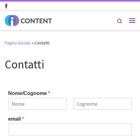
Passa al contenuto
Search
Pagina iniziale
»
Contatti
Contatti
Nome/Cognome
*
N
C
o
o
email
*
m
g
e
n
o
m